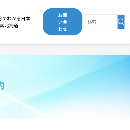
お問
分でわかる日本
い合
素北海道
わせ
内