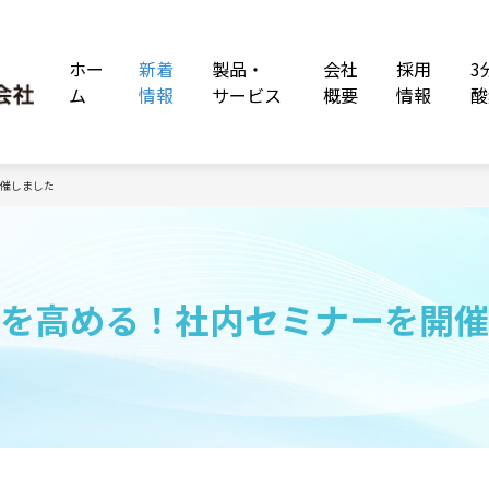
ホー
新着
製品・
会社
採用
3
ム
情報
サービス
概要
情報
酸
開催しました
力を高める！社内セミナーを開